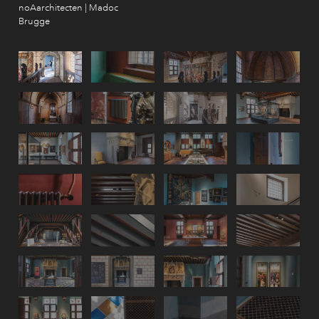
noAarchitecten | Madoc
Brugge