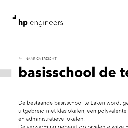
hp
engineers
NAAR OVERZICHT
basisschool de 
De bestaande basisschool te Laken wordt 
uitgebreid met klaslokalen, een polyvalente z
en administratieve lokalen.
De verwarming gebeurt op bivalente wijze 