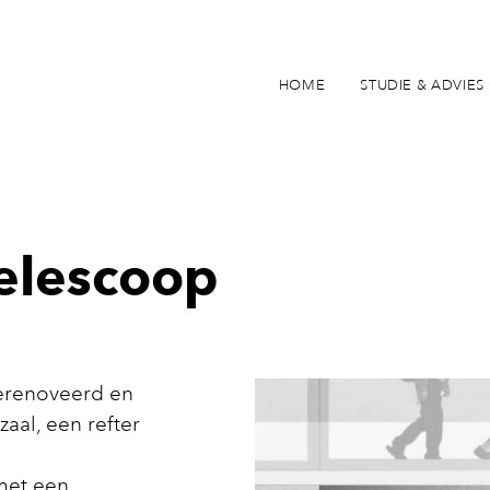
HOME
STUDIE & ADVIES
telescoop
gerenoveerd en
aal, een refter
met een