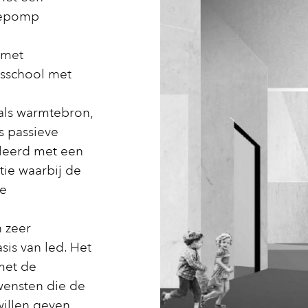
tepomp
 met
isschool met
als warmtebron,
s passieve
ileerd met een
ie waarbij de
de
n zeer
sis van led. Het
met de
wensten die de
illen geven.