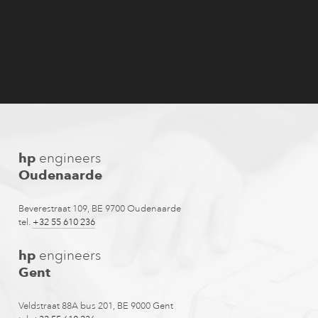
hp
engineers
Oudenaarde
Beverestraat 109, BE 9700 Oudenaarde
tel.
+32 55 610 236
hp
engineers
Gent
Veldstraat 88A bus 201, BE 9000 Gent