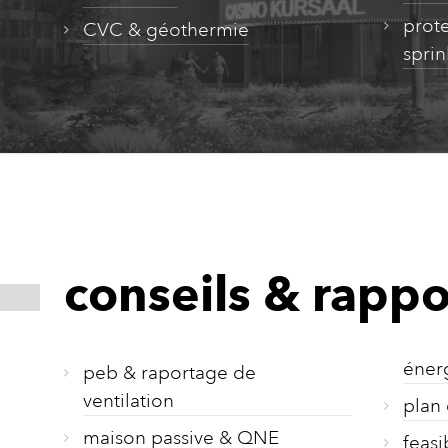
prot
CVC & géothermie
sprin
conseils & rappo
éner
peb & raportage de
ventilation
plan 
maison passive & QNE
feasib