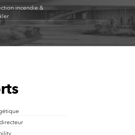
ection incendie &
kler
rts
gétique
directeur
ility